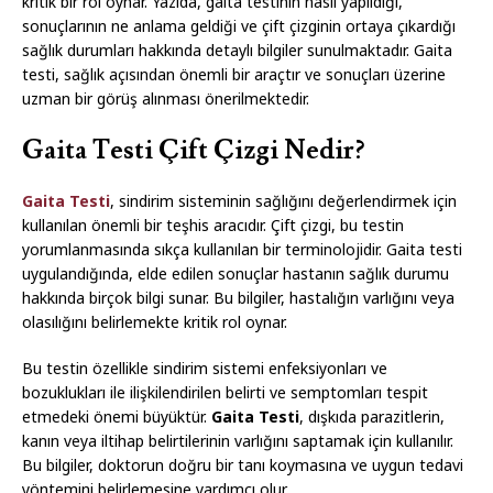
kritik bir rol oynar. Yazıda, gaita testinin nasıl yapıldığı,
sonuçlarının ne anlama geldiği ve çift çizginin ortaya çıkardığı
sağlık durumları hakkında detaylı bilgiler sunulmaktadır. Gaita
testi, sağlık açısından önemli bir araçtır ve sonuçları üzerine
uzman bir görüş alınması önerilmektedir.
Gaita Testi Çift Çizgi Nedir?
Gaita Testi
, sindirim sisteminin sağlığını değerlendirmek için
kullanılan önemli bir teşhis aracıdır. Çift çizgi, bu testin
yorumlanmasında sıkça kullanılan bir terminolojidir. Gaita testi
uygulandığında, elde edilen sonuçlar hastanın sağlık durumu
hakkında birçok bilgi sunar. Bu bilgiler, hastalığın varlığını veya
olasılığını belirlemekte kritik rol oynar.
Bu testin özellikle sindirim sistemi enfeksiyonları ve
bozuklukları ile ilişkilendirilen belirti ve semptomları tespit
etmedeki önemi büyüktür.
Gaita Testi
, dışkıda parazitlerin,
kanın veya iltihap belirtilerinin varlığını saptamak için kullanılır.
Bu bilgiler, doktorun doğru bir tanı koymasına ve uygun tedavi
yöntemini belirlemesine yardımcı olur.